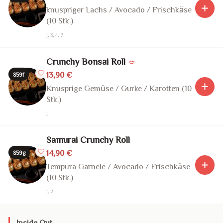
knuspriger Lachs / Avocado / Frischkäse
(10 Stk.)
1, 3, 4, 7
Crunchy Bonsai Roll
🥗
13,90 €
S59f
Knusprige Gemüse / Gurke / Karotten (10
Stk.)
1
Samurai Crunchy Roll
14,90 €
S59g
Tempura Garnele / Avocado / Frischkäse
(10 Stk.)
1, 2
Inside Out