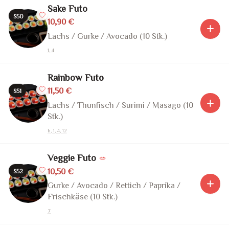
Sake Futo
S50
10,90 €
Lachs / Gurke / Avocado (10 Stk.)
1, 4
Rainbow Futo
11,50 €
S51
Lachs / Thunfisch / Surimi / Masago (10
Stk.)
h, 1, 4, 12
Veggie Futo
🥗
10,50 €
S52
Gurke / Avocado / Rettich / Paprika /
Frischkäse (10 Stk.)
7