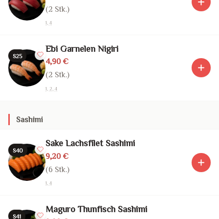
(2 Stk.)
1, 4
Ebi Garnelen Nigiri
S25
4,90 €
(2 Stk.)
1, 2, 4
Sashimi
Sake Lachsfilet Sashimi
S40
9,20 €
(6 Stk.)
1, 4
Maguro Thunfisch Sashimi
S41