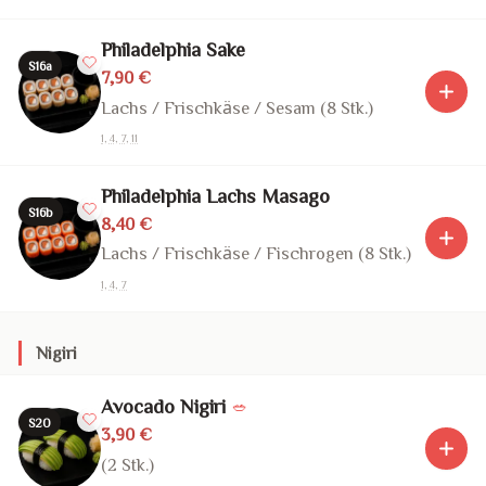
Philadelphia Sake
S16a
7,90 €
Lachs / Frischkäse / Sesam (8 Stk.)
1, 4, 7, 11
Philadelphia Lachs Masago
S16b
8,40 €
Lachs / Frischkäse / Fischrogen (8 Stk.)
1, 4, 7
Nigiri
Avocado Nigiri
🥗
S20
3,90 €
(2 Stk.)