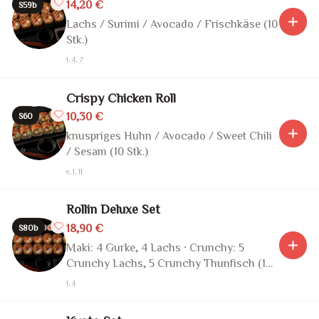
14,20 €
S59b
Lachs / Surimi / Avocado / Frischkäse (10
Stk.)
1, 4, 7
Crispy Chicken Roll
10,30 €
S60
knuspriges Huhn / Avocado / Sweet Chili
/ Sesam (10 Stk.)
e, 1, 11
Rollin Deluxe Set
18,90 €
S80b
Maki: 4 Gurke, 4 Lachs · Crunchy: 5
Crunchy Lachs, 5 Crunchy Thunfisch (18
Stk.)
1, 4