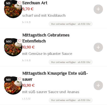
Szechuan Art
M9
9,70 €
scharf und mit Knoblauch
h, 1, 6, 11
Nur zeitweise verfügbar · ab 11:30 Uhr
Mittagstisch Gebratenes
Entenfleisch
M10
10,90 €
mit Gemüse in pikanter Sauce
h, 1, 6, 11
Nur zeitweise verfügbar · ab 11:30 Uhr
Mittagstisch Knusprige Ente süß-
sauer
M11
10,90 €
mit süß-saurer Sauce und Ananas
i, 1, 5, 12
Nur zeitweise verfügbar · ab 11:30 Uhr