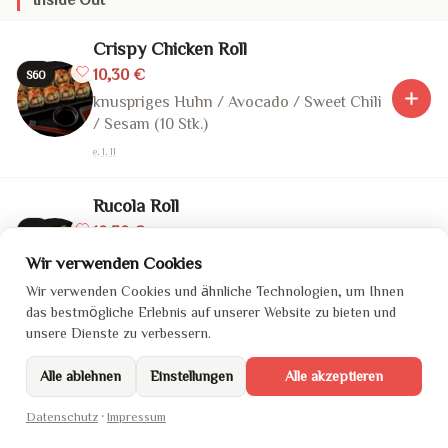
Crispy Chicken Roll
10,30 €
S60
knuspriges Huhn / Avocado / Sweet Chili
/ Sesam (10 Stk.)
e, 1, 11
Rucola Roll
10,30 €
S61
Lachs / Avocado / Gurke / Frischkäse /
Wir verwenden Cookies
Rucola (10 Stk.)
Wir verwenden Cookies und ähnliche Technologien, um Ihnen
1, 4
das bestmögliche Erlebnis auf unserer Website zu bieten und
unsere Dienste zu verbessern.
Teriyaki Duck
Alle ablehnen
Einstellungen
Alle akzeptieren
10,90 €
S62
knusprige Ente / Gurke / Teriyaki / Sesam
Datenschutz
·
Impressum
(10 Stk.)