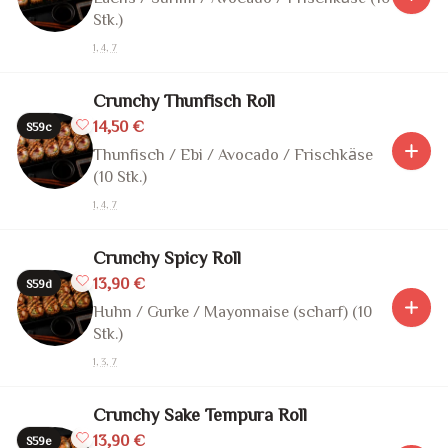
Stk.)
1, 4, 7
Crunchy Thunfisch Roll
14,50 €
S59c
Thunfisch / Ebi / Avocado / Frischkäse
(10 Stk.)
1, 4, 7
Crunchy Spicy Roll
13,90 €
S59d
Huhn / Gurke / Mayonnaise (scharf) (10
Stk.)
1, 3, 7
Crunchy Sake Tempura Roll
13,90 €
S59e