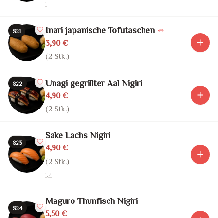
1
Inari japanische Tofutaschen
🥗
S21
3,90 €
(2 Stk.)
Unagi gegrillter Aal Nigiri
S22
4,90 €
(2 Stk.)
Sake Lachs Nigiri
S23
4,90 €
(2 Stk.)
1, 4
Maguro Thunfisch Nigiri
S24
5,50 €