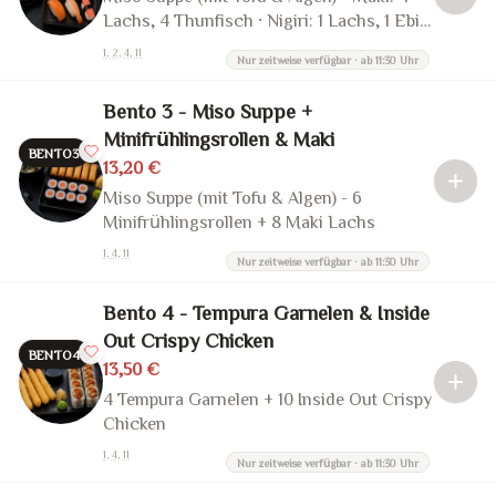
Lachs, 4 Thunfisch · Nigiri: 1 Lachs, 1 Ebi,
1 Kani
1, 2, 4, 11
Nur zeitweise verfügbar · ab 11:30 Uhr
Bento 3 - Miso Suppe +
Minifrühlingsrollen & Maki
BENTO3
13,20 €
Miso Suppe (mit Tofu & Algen) - 6
Minifrühlingsrollen + 8 Maki Lachs
1, 4, 11
Nur zeitweise verfügbar · ab 11:30 Uhr
Bento 4 - Tempura Garnelen & Inside
Out Crispy Chicken
BENTO4
13,50 €
4 Tempura Garnelen + 10 Inside Out Crispy
Chicken
1, 4, 11
Nur zeitweise verfügbar · ab 11:30 Uhr