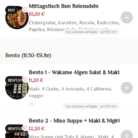
oder Soja Sauce
Mittagstisch Bun Reisnudeln
M21
10,20 €
Eisbergsalat, Karotten, Rucola, Radicchio,
Paprika, Röstzwiebeln, Erdnüsse mit
Nur zeitweise verfügbar · ab 11:30 Uhr
hausgemachte Fischsauce oder vegan
Teriyaki Sauce
Bento (11:30-15Uhr)
Bento 1 - Wakame Algen Salat & Maki
11,20 €
BENTO1
Maki: 4 Gurke, 4 Avocado, 4 California
Veggie
1, 11
Nur zeitweise verfügbar · ab 11:30 Uhr
Bento 2 - Miso Suppe + Maki & Nigiri
12,20 €
BENTO2
Miso Suppe (mit Tofu & Algen) - Maki: 4