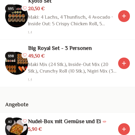
Kyoto Set
20,50 €
S95
Maki: 4 Lachs, 4 Thunfisch, 4 Avocado ·
Inside Out: 5 Crispy Chicken Roll, 5
Teriyaki Duck (22 Stk.)
1, 4
Big Royal Set - 3 Personen
49,50 €
S98
Maki Mix (24 Stk.), Inside-Out Mix (20
Stk.), Crunchy Roll (10 Stk.), Nigiri Mix (3
Stk.) (57 Stk.)
1, 4
Angebote
Nudel-Box mit Gemüse und Ei
🥗
A1
5,90 €