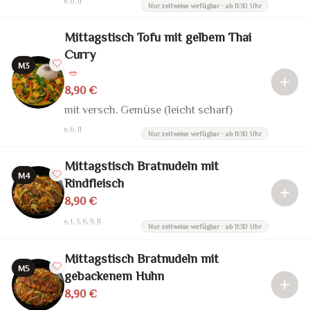
e, 6, 11
Nur zeitweise verfügbar · ab 11:30 Uhr
Mittagstisch Tofu mit gelbem Thai
Curry
M3
🥗
8,90 €
mit versch. Gemüse (leicht scharf)
e, 6, 11
Nur zeitweise verfügbar · ab 11:30 Uhr
Mittagstisch Bratnudeln mit
M4
Rindfleisch
8,90 €
e, 1, 3, 6, 9, 11
Nur zeitweise verfügbar · ab 11:30 Uhr
Mittagstisch Bratnudeln mit
M5
gebackenem Huhn
8,90 €