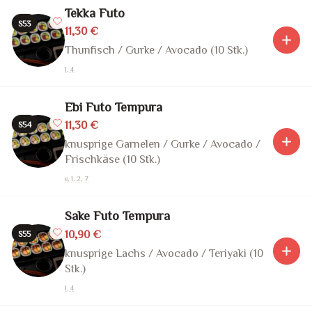
Tekka Futo
S53
11,30 €
Thunfisch / Gurke / Avocado (10 Stk.)
1, 4
Ebi Futo Tempura
11,30 €
S54
knusprige Garnelen / Gurke / Avocado /
Frischkäse (10 Stk.)
e, 1, 2, 7
Sake Futo Tempura
10,90 €
S55
knusprige Lachs / Avocado / Teriyaki (10
Stk.)
1, 4