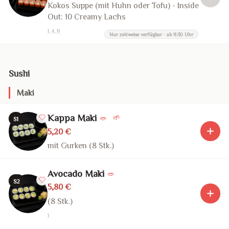
Kokos Suppe (mit Huhn oder Tofu) - Inside
Out: 10 Creamy Lachs
1, 4, 11
Nur zeitweise verfügbar · ab 11:30 Uhr
Sushi
Maki
Kappa Maki
🥗
🌱
S1
5,20 €
mit Gurken (8 Stk.)
Avocado Maki
🥗
S2
5,80 €
(8 Stk.)
1