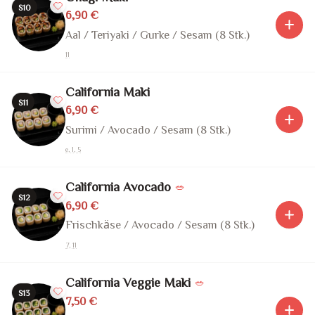
S10
6,90 €
Aal / Teriyaki / Gurke / Sesam (8 Stk.)
11
California Maki
S11
6,90 €
Surimi / Avocado / Sesam (8 Stk.)
e, 1, 5
California Avocado
🥗
S12
6,90 €
Frischkäse / Avocado / Sesam (8 Stk.)
7, 11
California Veggie Maki
🥗
S13
7,50 €