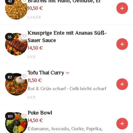
Bratreis mit Huhn, Gemüse, Ei
42
10,50 €
1, 3, 6, 9, 11
Knusprige Ente mit Ananas Süß-
53
Sauer Sauce
14,50 €
1, 4, 12
Tofu Thai Curry
🥗
82
11,50 €
Rot & Grün scharf · Gelb leicht scharf
e, 6, 11
Poke Bowl
101
14,50 €
Edamame, Avocado, Gurke, Paprika,