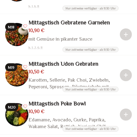
h, 1, 6, 11
Nur zeitweise verfügbar · ab 11:30 Uhr
Mittagstisch Gebratene Garnelen
M18
10,90 €
mit Gemüse in pikanter Sauce
h, 1, 2, 6, 11
Nur zeitweise verfügbar · ab 11:30 Uhr
Mittagstisch Udon Gebraten
M19
10,50 €
Karotten, Sellerie, Pak Choi, Zwiebeln,
Peperoni, Sprossen, Röstzwiebeln mit
Nur zeitweise verfügbar · ab 11:30 Uhr
Teriyaki Sauce
Mittagstisch Poke Bowl
M20
10,90 €
Edamame, Avocado, Gurke, Paprika,
Wakame Salat, Rettich, Nori mit Chili-
Nur zeitweise verfügbar · ab 11:30 Uhr
Mayo-Sauce oder Vegan Teriyaki Sauce