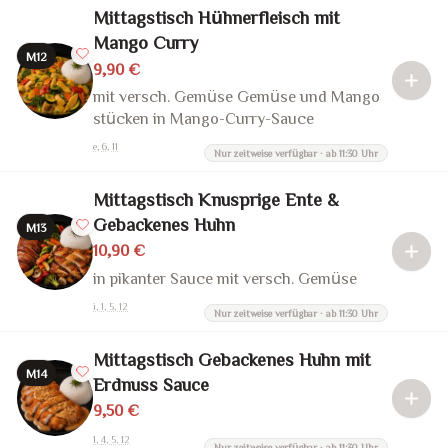
Mittagstisch Hühnerfleisch mit
Mango Curry
M12
9,90 €
mit versch. Gemüse Gemüse und Mango
stücken in Mango-Curry-Sauce
e, 6, 11
Nur zeitweise verfügbar · ab 11:30 Uhr
Mittagstisch Knusprige Ente &
Gebackenes Huhn
M13
10,90 €
in pikanter Sauce mit versch. Gemüse
i, 1, 5, 12
Nur zeitweise verfügbar · ab 11:30 Uhr
Mittagstisch Gebackenes Huhn mit
M14
Erdnuss Sauce
9,50 €
1, 4, 5, 12
Nur zeitweise verfügbar · ab 11:30 Uhr