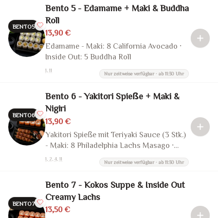
Bento 5 - Edamame + Maki & Buddha
Roll
BENTO5
13,90 €
Edamame - Maki: 8 California Avocado ·
Inside Out: 5 Buddha Roll
1, 11
Nur zeitweise verfügbar · ab 11:30 Uhr
Bento 6 - Yakitori Spieße + Maki &
Nigiri
BENTO6
13,90 €
Yakitori Spieße mit Teriyaki Sauce (3 Stk.)
- Maki: 8 Philadelphia Lachs Masago ·
Nigiri: 1 Aal, 1 Ebi
1, 2, 4, 11
Nur zeitweise verfügbar · ab 11:30 Uhr
Bento 7 - Kokos Suppe & Inside Out
Creamy Lachs
BENTO7
13,50 €