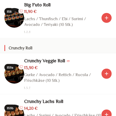
Big Futo Roll
11,90 €
S56
Lachs / Thunfisch / Ebi / Surimi /
Avocado / Teriyaki (10 Stk.)
1, 2, 4
Crunchy Roll
Crunchy Veggie Roll
🥗
13,90 €
S59a
Gurke / Avocado / Rettich / Rucola /
Frischkäse (10 Stk.)
1, 3, 7
Crunchy Lachs Roll
14,20 €
S59b
Lachs / Surimi / Avocado / Frischkäse (10