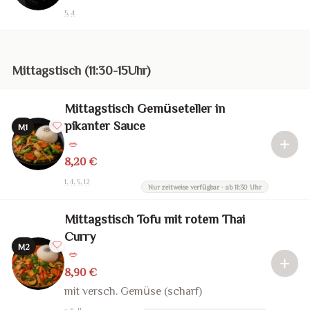
5, 4
Mittagstisch (11:30-15Uhr)
Mittagstisch Gemüseteller in
pikanter Sauce
M1
🥗
8,20 €
1, 4, 5, 12
Nur zeitweise verfügbar · ab 11:30 Uhr
Mittagstisch Tofu mit rotem Thai
Curry
M2
🥗
8,90 €
mit versch. Gemüse (scharf)