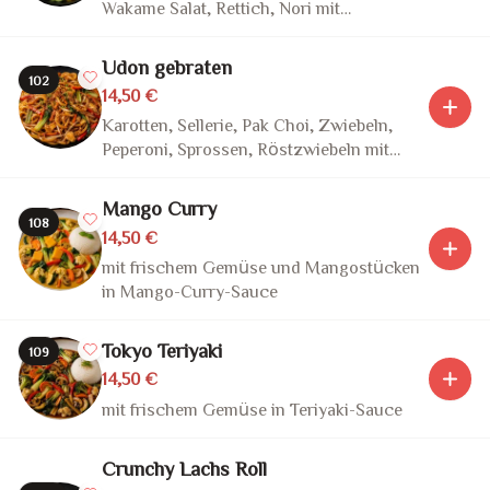
Wakame Salat, Rettich, Nori mit
hausgemachte Chili-Mayo-Sauce oder
Vegan Teriyaki Sauce oder Soja Sauce -
Udon gebraten
(Essen wird lauwarm serviert)
102
14,50 €
Karotten, Sellerie, Pak Choi, Zwiebeln,
Peperoni, Sprossen, Röstzwiebeln mit
Teriyaki-Sauce
Mango Curry
108
14,50 €
mit frischem Gemüse und Mangostücken
in Mango-Curry-Sauce
Tokyo Teriyaki
109
14,50 €
mit frischem Gemüse in Teriyaki-Sauce
Crunchy Lachs Roll