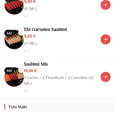
9,90 €
(6 Stk.)
1, 4
Ebi Garnelen Sashimi
S42
9,20 €
(6 Stk.)
1, 2, 4
Sashimi Mix
19,90 €
S43
4 Lachs / 4 Thunfisch / 4 Garnelen (12
Stk.)
4, 8
Futo Maki