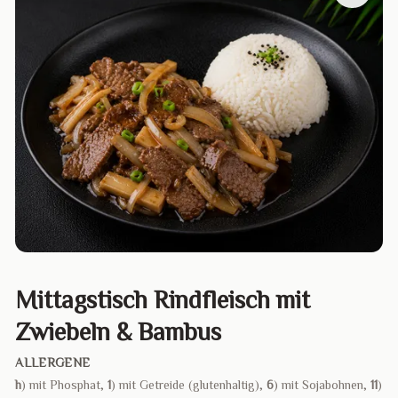
Mittagstisch Rindfleisch mit
Zwiebeln & Bambus
ALLERGENE
h
) mit Phosphat,
1
) mit Getreide (glutenhaltig),
6
) mit Sojabohnen,
11
)