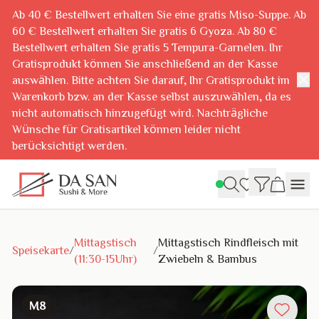
Ab 40 € Bestellwert erhalten Sie eine gratis Miso-Suppe. Ab
60 € Bestellwert erhalten Sie gratis 6 Gyoza. Ab 80 €
Bestellwert erhalten Sie gratis 5 Tempura-Garnelen. Ihr
Gratisprodukt können Sie anschließend an der Kasse
✕
auswählen. Bitte achten Sie darauf, Ihr Gratisprodukt im
Warenkorb bzw. an der Kasse selbst auszuwählen, da es
nicht automatisch hinzugefügt wird. Nachträgliche
Wünsche für Gratisartikel können leider nicht
berücksichtigt werden.
Mittagstisch
Mittagstisch Rindfleisch mit
Speisekarte
/
/
(11:30-15Uhr)
Zwiebeln & Bambus
M8