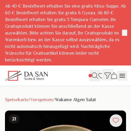
Ab 40 € Bestellwert erhalten Sie eine gratis Miso-Suppe. Ab
60 € Bestellwert erhalten Sie gratis 6 Gyoza. Ab 80 €
Bestellwert erhalten Sie gratis 5 Tempura-Garnelen. Ihr
Gratisprodukt können Sie anschließend an der Kasse
✕
auswählen. Bitte achten Sie darauf, Ihr Gratisprodukt im
Warenkorb bzw. an der Kasse selbst auszuwählen, da es
nicht automatisch hinzugefügt wird. Nachträgliche
Wünsche für Gratisartikel können leider nicht
berücksichtigt werden.
Speisekarte
/
Vorspeisen
/
Wakame Algen Salat
21