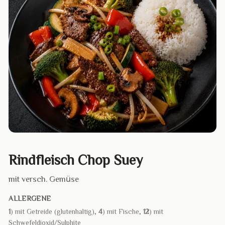
Rindfleisch Chop Suey
mit versch. Gemüse
ALLERGENE
1
) mit Getreide (glutenhaltig),
4
) mit Fische,
12
) mit
Schwefeldioxid/Sulphite