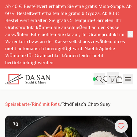
Ab 40 € Bestellwert erhalten Sie eine gratis Miso-Suppe. Ab
60 € Bestellwert erhalten Sie gratis 6 Gyoza. Ab 80 €
Bestellwert erhalten Sie gratis 5 Tempura-Garnelen. Ihr
Gratisprodukt können Sie anschließend an der Kasse
✕
auswählen. Bitte achten Sie darauf, Ihr Gratisprodukt im
Warenkorb bzw. an der Kasse selbst auszuwählen, da es
nicht automatisch hinzugefügt wird. Nachträgliche
Wünsche für Gratisartikel können leider nicht
berücksichtigt werden.
Speisekarte
/
Rind mit Reis
/
Rindfleisch Chop Suey
70