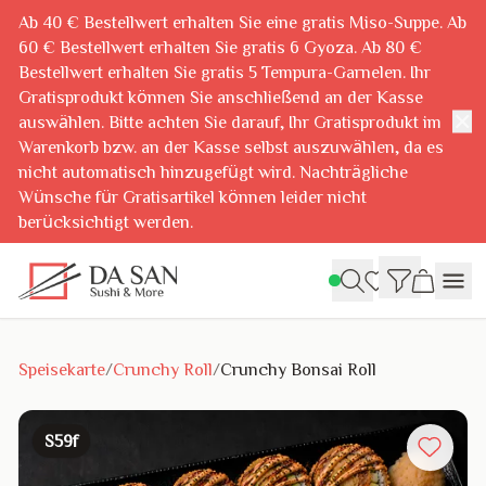
Ab 40 € Bestellwert erhalten Sie eine gratis Miso-Suppe. Ab
60 € Bestellwert erhalten Sie gratis 6 Gyoza. Ab 80 €
Bestellwert erhalten Sie gratis 5 Tempura-Garnelen. Ihr
Gratisprodukt können Sie anschließend an der Kasse
✕
auswählen. Bitte achten Sie darauf, Ihr Gratisprodukt im
Warenkorb bzw. an der Kasse selbst auszuwählen, da es
nicht automatisch hinzugefügt wird. Nachträgliche
Wünsche für Gratisartikel können leider nicht
berücksichtigt werden.
Speisekarte
/
Crunchy Roll
/
Crunchy Bonsai Roll
S59f