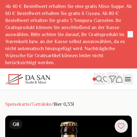
Ab 40 € Bestellwert erhalten Sie eine gratis Miso-Suppe. Ab
60 € Bestellwert erhalten Sie gratis 6 Gyoza. Ab 80 €
Bestellwert erhalten Sie gratis 5 Tempura-Garnelen. Ihr
Gratisprodukt können Sie anschließend an der Kasse
✕
auswählen. Bitte achten Sie darauf, Ihr Gratisprodukt im
Warenkorb bzw. an der Kasse selbst auszuwählen, da es
nicht automatisch hinzugefügt wird. Nachträgliche
Wünsche für Gratisartikel können leider nicht
berücksichtigt werden.
Speisekarte
/
Getränke
/
Bier 0,33l
G8