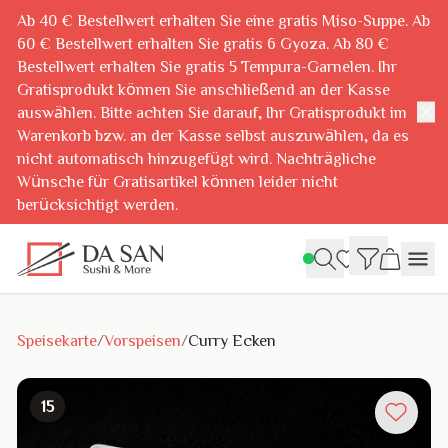
Ab 40 € Bestellwert erhalten Sie eine gratis Miso-Suppe. Ab
60 € Bestellwert erhalten Sie gratis 6 Gyoza. Ab 80 €
Bestellwert erhalten Sie gratis 5 Tempura-Garnelen. Ihr
Gratisprodukt können Sie anschließend an der Kasse
✕
auswählen. Bitte achten Sie darauf, Ihr Gratisprodukt im
Warenkorb bzw. an der Kasse selbst auszuwählen, da es
nicht automatisch hinzugefügt wird. Nachträgliche
Wünsche für Gratisartikel können leider nicht
berücksichtigt werden.
Speisekarte
/
Vorspeisen
/
Curry Ecken
15