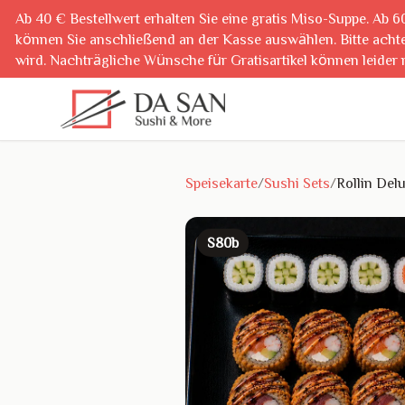
Ab 40 € Bestellwert erhalten Sie eine gratis Miso-Suppe. Ab 6
können Sie anschließend an der Kasse auswählen. Bitte achte
wird. Nachträgliche Wünsche für Gratisartikel können leider 
040 23712717
Speisekarte
/
Sushi Sets
/
Rollin Del
S80b