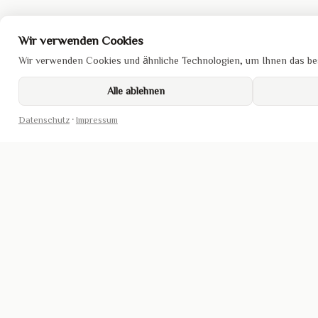
Wir verwenden Cookies
Wir verwenden Cookies und ähnliche Technologien, um Ihnen das bes
Alle ablehnen
Datenschutz
·
Impressum
DA SAN SUSHI
ÖFFNUNGSZEITEN
LINKS
Impress
Rönneburger Str. 4
Mo
Geschlossen
Datensc