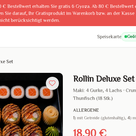
0 € Bestellwert erhalten Sie gratis 6 Gyoza. Ab 80 € Bestellwert 
n Sie darauf, Ihr Gratisprodukt im Warenkorb bzw. an der Kasse
nicht berücksichtigt werden.
Speisekarte
Geöf
uxe Set
Rollin Deluxe Set
Maki: 4 Gurke, 4 Lachs · Cru
Thunfisch (18 Stk.)
ALLERGENE
1
) mit Getreide (glutenhaltig),
4
) m
18,90 €