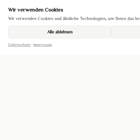
Wir verwenden Cookies
Wir verwenden Cookies und ähnliche Technologien, um Ihnen das bes
Alle ablehnen
Datenschutz
·
Impressum
DA SAN SUSHI
ÖFFNUNGSZEITEN
LINKS
Impress
Rönneburger Str. 4
Mo
Geschlossen
Datensc
21217 Seevetal
Di–Sa
11:30–21:00
Cookie-R