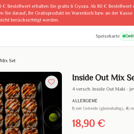
0 € Bestellwert erhalten Sie gratis 6 Gyoza. Ab 80 € Bestellwert 
n Sie darauf, Ihr Gratisprodukt im Warenkorb bzw. an der Kasse
nicht berücksichtigt werden.
Speisekarte
Geöf
 Mix Set
Inside Out Mix S
4 versch. Inside Out Maki - jew
ALLERGENE
1
) mit Getreide (glutenhaltig),
4
) m
18,90 €