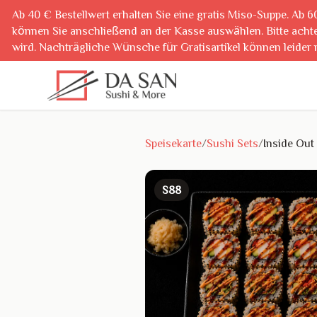
Ab 40 € Bestellwert erhalten Sie eine gratis Miso-Suppe. Ab 6
können Sie anschließend an der Kasse auswählen. Bitte achte
wird. Nachträgliche Wünsche für Gratisartikel können leider 
040 23712717
Speisekarte
/
Sushi Sets
/
Inside Out
S88